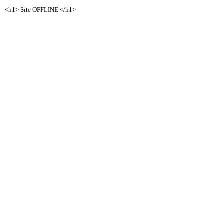
<h1> Site OFFLINE </h1>